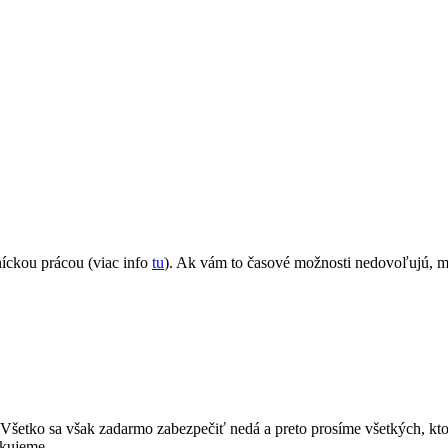
níckou prácou (viac info
tu
). Ak vám to časové možnosti nedovoľujú, mô
 Všetko sa však zadarmo zabezpečiť nedá a preto prosíme všetkých, ktor
kujeme.