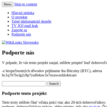
Skip to content
Menu
wikileaks.sk
WikiLeaks Slovensko
Hlavná stránka
O projekte
Tajné diplomatické depeše
TV JOJ mail leak
Zapojte sa
Podporte nás
Podporte nás
V prípade, že vás tento projekt zaujal, môžete prispieť buď dobrovoľ
-z bezpečnostných dôvodov prijímame iba Bitcoiny (BTC), adresa
bc1q767lwlg2c8p7yuf64uw3s7nxawaxhls4stcaet
Search
for:
Podporte tento projekt
Tieto texty môžete čítať vďaka práci viac ako 20-tich dobrovoľníkov.
podporu, dobrovoľníckou prácou, alebo priamo, info ako
na to tu
. Ďa