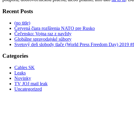
Recent Posts
(no title)
Červená čiara rozšírenia NATO pre Rusko
Čečensko: Vojna raz z navždy
Globálne spravodajské súbory
Svetový deň slobody tlače (World Press Freedom Day) 2019 #
Categories
Cables SK
Leaks
Novinky
TV JOJ mail leak
Uncategorized